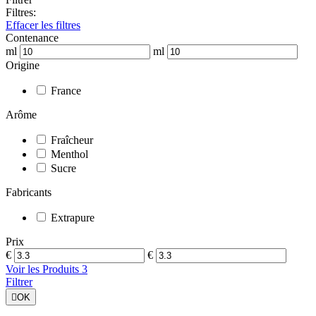
Filtres:
Effacer les filtres
Contenance
ml
ml
Origine
France
Arôme
Fraîcheur
Menthol
Sucre
Fabricants
Extrapure
Prix
€
€
Voir les Produits
3
Filtrer

OK