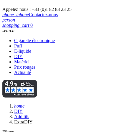
Appelez-nous :
+33 (0)1 82 83 23 25
phone_iphone
Contactez-nous
person
shopping_cart
0
search
Cigarette électronique
Puff
E-liquide
DIY
Matériel
Prix rouges
Actualité
home
DIY
Additifs
ExtraDIY
Filtrer