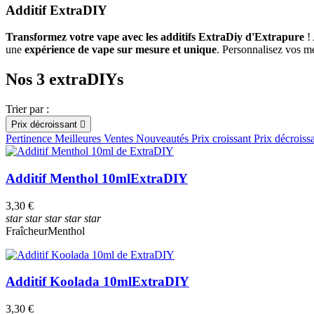
Additif ExtraDIY
Transformez votre vape avec les additifs ExtraDiy d'Extrapure
! 
une
expérience de vape sur mesure et unique
. Personnalisez vos mé
Nos 3 extraDIYs
Trier par :
Prix décroissant

Pertinence
Meilleures Ventes
Nouveautés
Prix croissant
Prix décroiss
Additif Menthol 10ml
ExtraDIY
3,30 €
star
star
star
star
star
Fraîcheur
Menthol
Additif Koolada 10ml
ExtraDIY
3,30 €