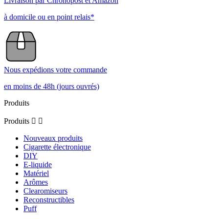
Livraison par Chronopost et Amazon
à domicile ou en point relais*
Nous expédions votre commande
en moins de 48h (jours ouvrés)
Produits
Produits


Nouveaux produits
Cigarette électronique
DIY
E-liquide
Matériel
Arômes
Clearomiseurs
Reconstructibles
Puff