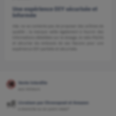
Une expérience DIY sécurisée et
informée
A&L ne se contente pas de proposer des arômes de
qualité ; la marque veille également à fournir des
informations détaillées sur le dosage, le ratio PG/VG
et sécurise les embouts de ses flacons pour une
expérience DIY parfaite et sécurisée.
Vente interdite
aux mineurs
Livraison par Chronopost et Amazon
à domicile ou en point relais*