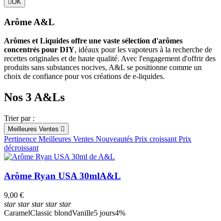

OK
Filtres:
Effacer les filtres
Arôme A&L
Classification aromatique
Arômes et Liquides offre une vaste sélection d'arômes
Classic
concentrés pour DIY
, idéaux pour les vapoteurs à la recherche de
Dessert
recettes originales et de haute qualité. Avec l'engagement d'offrir des
produits sans substances nocives, A&L se positionne comme un
Contenance
choix de confiance pour vos créations de e-liquides.
ml
ml
Origine
Nos 3 A&Ls
France
Trier par :
Arôme
Meilleures Ventes

Pertinence
Meilleures Ventes
Nouveautés
Prix croissant
Prix
Café
décroissant
Caramel
Classic
Classic blond
Arôme Ryan USA 30ml
A&L
Vanille
9,00 €
Fabricants
star
star
star
star
star
Caramel
Classic blond
Vanille
5 jours
4%
Arômes et liquides