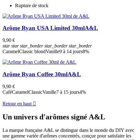
Rupture de stock
Prix
€
€
Voir les Produits
3
Arôme Ryan USA Limited 30ml
A&L
9,90 €
star
star
star_border
star_border
star_border
Caramel
Classic blond
Vanille
9 à 14 jours
8%
Arôme Ryan Coffee 30ml
A&L
9,90 €
Café
Caramel
Classic
Vanille
7 à 15 jours
4%
Retour en haut

Un univers d'arômes signé A&L
La marque française A&L se distingue dans le monde du DIY avec
une gamme variée d'arômes concentrés, conçue pour satisfaire les