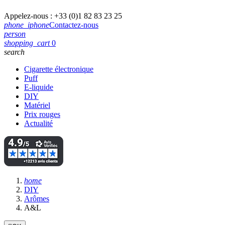
Appelez-nous :
+33 (0)1 82 83 23 25
phone_iphone
Contactez-nous
person
shopping_cart
0
search
Cigarette électronique
Puff
E-liquide
DIY
Matériel
Prix rouges
Actualité
home
DIY
Arômes
A&L