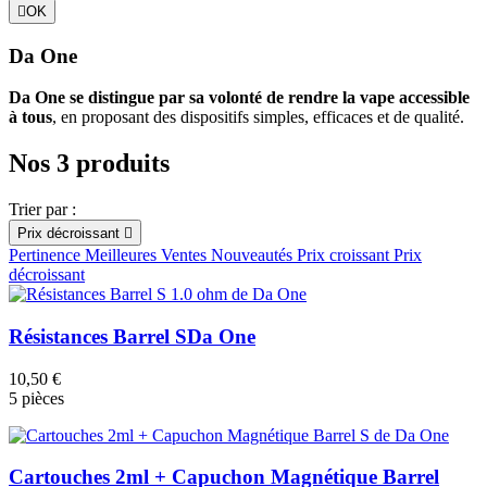

OK
Filtres:
Effacer les filtres
Da One
Catégories
Da One se distingue par sa volonté de rendre la vape accessible
Matériel
à tous
, en proposant des dispositifs simples, efficaces et de qualité.
Cartouches POD
Drip tips
Nos 3 produits
Résistances
Prix
Trier par :
€
€
Prix décroissant

Voir les Produits
3
Pertinence
Meilleures Ventes
Nouveautés
Prix croissant
Prix
décroissant
Résistances Barrel S
Da One
10,50 €
5 pièces
Cartouches 2ml + Capuchon Magnétique Barrel