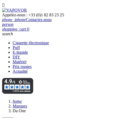

Appelez-nous :
+33 (0)1 82 83 23 25
phone_iphone
Contactez-nous
person
shopping_cart
0
search
Cigarette électronique
Puff
E-liquide
DIY
Matériel
Prix rouges
Actualité
home
Marques
Da One