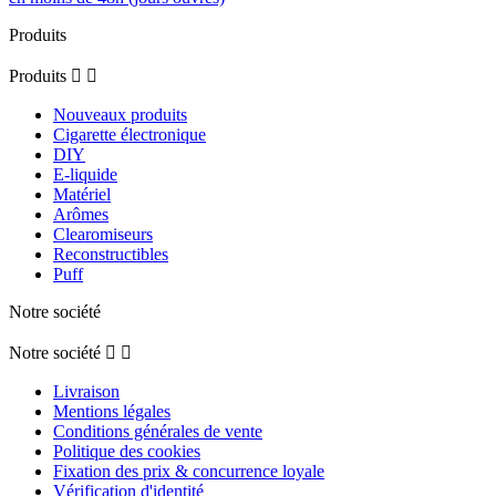
Produits
Produits


Nouveaux produits
Cigarette électronique
DIY
E-liquide
Matériel
Arômes
Clearomiseurs
Reconstructibles
Puff
Notre société
Notre société


Livraison
Mentions légales
Conditions générales de vente
Politique des cookies
Fixation des prix & concurrence loyale
Vérification d'identité