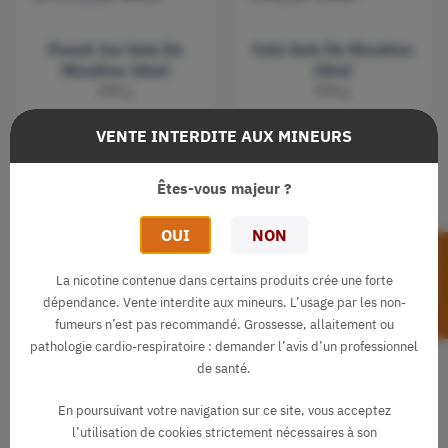
Peach Ice Sels De
Cola Sels De Nicotine
Nicotine 10ml
10ml
Elfliq
Elfliq
3,90 €
3,90 €
VENTE INTERDITE AUX MINEURS
Fraîcheur
Pêche
Cola
Fraîcheur
Êtes-vous majeur ?
OUI
NON
FILTRER
La nicotine contenue dans certains produits crée une forte
dépendance. Vente interdite aux mineurs. L’usage par les non-
fumeurs n’est pas recommandé. Grossesse, allaitement ou
pathologie cardio-respiratoire : demander l’avis d’un professionnel
de santé.
Rinbo Sels De
Nicotine 10ml
Pineapple Mango
En poursuivant votre navigation sur ce site, vous acceptez
Elfliq
Orange Sels De
l’utilisation de cookies strictement nécessaires à son