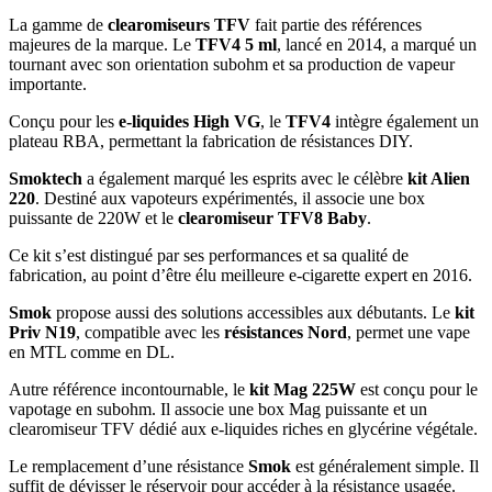
La gamme de
clearomiseurs TFV
fait partie des références
majeures de la marque. Le
TFV4 5 ml
, lancé en 2014, a marqué un
tournant avec son orientation subohm et sa production de vapeur
importante.
Conçu pour les
e-liquides High VG
, le
TFV4
intègre également un
plateau RBA, permettant la fabrication de résistances DIY.
Smoktech
a également marqué les esprits avec le célèbre
kit Alien
220
. Destiné aux vapoteurs expérimentés, il associe une box
puissante de 220W et le
clearomiseur TFV8 Baby
.
Ce kit s’est distingué par ses performances et sa qualité de
fabrication, au point d’être élu meilleure e-cigarette expert en 2016.
Smok
propose aussi des solutions accessibles aux débutants. Le
kit
Priv N19
, compatible avec les
résistances Nord
, permet une vape
en MTL comme en DL.
Autre référence incontournable, le
kit Mag 225W
est conçu pour le
vapotage en subohm. Il associe une box Mag puissante et un
clearomiseur TFV dédié aux e-liquides riches en glycérine végétale.
Le remplacement d’une résistance
Smok
est généralement simple. Il
suffit de dévisser le réservoir pour accéder à la résistance usagée.