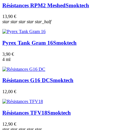
Résistances RPM2 Meshed
Smoktech
13,90 €
star
star
star
star
star_half
Pyrex Tank Gram 16
Smoktech
3,90 €
4 ml
Résistances G16 DC
Smoktech
12,00 €
Résistances TFV18
Smoktech
12,90 €
star
star
star
star
star