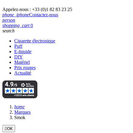
Appelez-nous :
+33 (0)1 82 83 23 25
phone_iphone
Contactez-nous
person
shopping_cart
0
search
Cigarette électronique
Puff
E-liquide
DIY
Matériel
Prix rouges
Actualité
home
Marques
Smok

OK
Filtres: