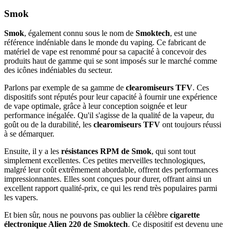
Effacer les filtres
Smok
Catégories
Smok
, également connu sous le nom de
Smoktech
, est une
Matériel
référence indéniable dans le monde du vaping. Ce fabricant de
Cartouches POD
matériel de vape est renommé pour sa capacité à concevoir des
Clearomiseurs
produits haut de gamme qui se sont imposés sur le marché comme
Pièces détachées
des icônes indéniables du secteur.
Réservoirs
Parlons par exemple de sa gamme de
clearomiseurs TFV
. Ces
Résistances
dispositifs sont réputés pour leur capacité à fournir une expérience
Prix
de vape optimale, grâce à leur conception soignée et leur
€
€
performance inégalée. Qu'il s'agisse de la qualité de la vapeur, du
goût ou de la durabilité, les
clearomiseurs TFV
ont toujours réussi
Voir les Produits
27
à se démarquer.
Ensuite, il y a les
résistances RPM de Smok
, qui sont tout
simplement excellentes. Ces petites merveilles technologiques,
malgré leur coût extrêmement abordable, offrent des performances
impressionnantes. Elles sont conçues pour durer, offrant ainsi un
excellent rapport qualité-prix, ce qui les rend très populaires parmi
les vapers.
Et bien sûr, nous ne pouvons pas oublier la célèbre
cigarette
électronique Alien 220 de Smoktech
. Ce dispositif est devenu une