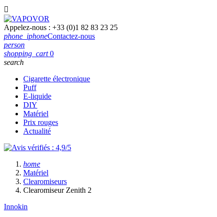

Appelez-nous :
+33 (0)1 82 83 23 25
phone_iphone
Contactez-nous
person
shopping_cart
0
search
Cigarette électronique
Puff
E-liquide
DIY
Matériel
Prix rouges
Actualité
home
Matériel
Clearomiseurs
Clearomiseur Zenith 2
Innokin