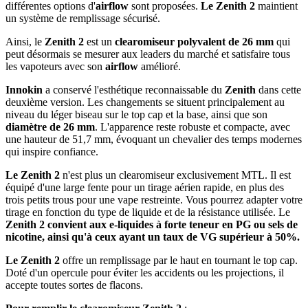
différentes options d'
airflow
sont proposées.
Le Zenith 2
maintient
un système de remplissage sécurisé.
Ainsi, le
Zenith 2
est un
clearomiseur polyvalent de 26 mm
qui
peut désormais se mesurer aux leaders du marché et satisfaire tous
les vapoteurs avec son
airflow
amélioré.
Innokin
a conservé l'esthétique reconnaissable du
Zenith
dans cette
deuxième version. Les changements se situent principalement au
niveau du léger biseau sur le top cap et la base, ainsi que son
diamètre de 26 mm
. L'apparence reste robuste et compacte, avec
une hauteur de 51,7 mm, évoquant un chevalier des temps modernes
qui inspire confiance.
Le Zenith 2
n'est plus un clearomiseur exclusivement MTL. Il est
équipé d'une large fente pour un tirage aérien rapide, en plus des
trois petits trous pour une vape restreinte. Vous pourrez adapter votre
tirage en fonction du type de liquide et de la résistance utilisée. Le
Zenith 2 convient aux e-liquides à forte teneur en PG ou sels de
nicotine, ainsi qu'à ceux ayant un taux de VG supérieur à 50%.
Le Zenith 2
offre un remplissage par le haut en tournant le top cap.
Doté d'un opercule pour éviter les accidents ou les projections, il
accepte toutes sortes de flacons.