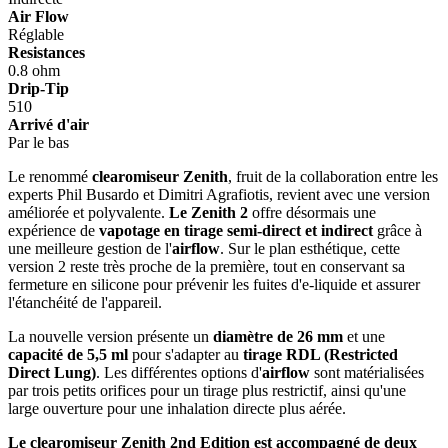
Air Flow
Réglable
Resistances
0.8 ohm
Drip-Tip
510
Arrivé d'air
Par le bas
Le renommé
clearomiseur Zenith
, fruit de la collaboration entre les
experts Phil Busardo et Dimitri Agrafiotis, revient avec une version
améliorée et polyvalente.
Le Zenith 2
offre désormais une
expérience de
vapotage en tirage semi-direct et indirect
grâce à
une meilleure gestion de l'
airflow
. Sur le plan esthétique, cette
version 2 reste très proche de la première, tout en conservant sa
fermeture en silicone pour prévenir les fuites d'e-liquide et assurer
l'étanchéité de l'appareil.
La nouvelle version présente un
diamètre de 26 mm
et une
capacité de 5,5 ml
pour s'adapter au
tirage RDL (Restricted
Direct Lung)
. Les différentes options d'
airflow
sont matérialisées
par trois petits orifices pour un tirage plus restrictif, ainsi qu'une
large ouverture pour une inhalation directe plus aérée.
Le clearomiseur Zenith 2nd Edition
est accompagné de deux