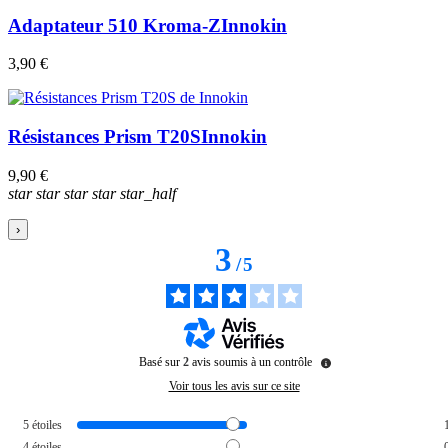
Adaptateur 510 Kroma-Z
Innokin
3,90 €
Résistances Prism T20S
Innokin
9,90 €
star
star
star
star
star_half
›
3
/
5
Basé sur
2
avis soumis à un contrôle
Voir tous les avis sur ce site
5
étoiles
4
étoiles