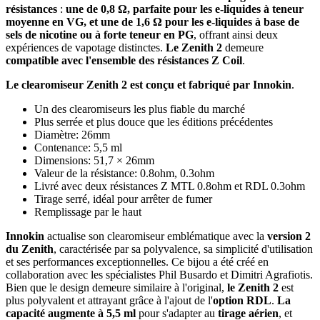
résistances
:
une de 0,8 Ω, parfaite pour les e-liquides à teneur
moyenne en VG, et une de 1,6 Ω pour les e-liquides à base de
sels de nicotine ou à forte teneur en PG
, offrant ainsi deux
expériences de vapotage distinctes.
Le Zenith 2
demeure
compatible avec l'ensemble des résistances Z Coil
.
Le clearomiseur Zenith 2 est conçu et fabriqué par Innokin
.
Un des clearomiseurs les plus fiable du marché
Plus serrée et plus douce que les éditions précédentes
Diamètre: 26mm
Contenance: 5,5 ml
Dimensions: 51,7 × 26mm
Valeur de la résistance: 0.8ohm, 0.3ohm
Livré avec deux résistances Z MTL 0.8ohm et RDL 0.3ohm
Tirage serré, idéal pour arrêter de fumer
Remplissage par le haut
Innokin
actualise son clearomiseur emblématique avec la
version 2
du Zenith
, caractérisée par sa polyvalence, sa simplicité d'utilisation
et ses performances exceptionnelles. Ce bijou a été créé en
collaboration avec les spécialistes Phil Busardo et Dimitri Agrafiotis.
Bien que le design demeure similaire à l'original,
le Zenith 2
est
plus polyvalent et attrayant grâce à l'ajout de l'
option RDL
.
La
capacité augmente à 5,5 ml
pour s'adapter au
tirage aérien
, et