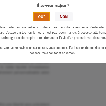
Êtes-vous majeur ?
kits DotAIO X Pro et DotAIO X
OUI
NON
 DotAIO X Pro, permettant une
ndant, si vous possédez le kit
tine contenue dans certains produits crée une forte dépendance. Vente inter
pour utiliser un Boro Tank avec
urs. L’usage par les non-fumeurs n’est pas recommandé. Grossesse, allaiteme
pathologie cardio-respiratoire : demander l’avis d’un professionnel de santé.
suivant votre navigation sur ce site, vous acceptez l’utilisation de cookies str
nécessaires à son fonctionnement.
 simple : insérez le réservoir
 Cette facilité d'installation
ièrement personnalisable selon
fre une liberté sans précédent