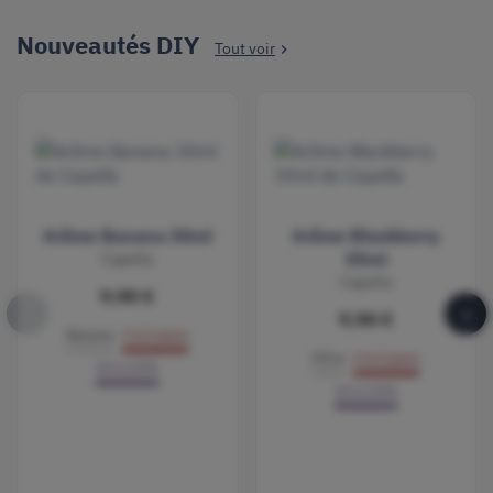
Nouveautés DIY
Tout voir

Arôme Banana 30ml
Arôme Blackberry
Capella
30ml
Capella
9,90 €
‹
›
9,90 €
Banane
3 à 5 jours
Mûre
3 à 5 jours
10 à 15%
10 à 15%