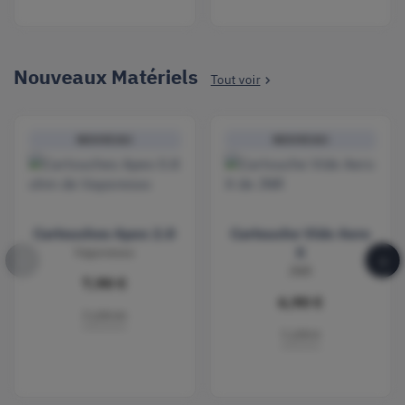
Nouveaux Matériels
Tout voir

NOUVEAU
NOUVEAU
Cartouches Apex 2.0
Cartouche Vide Aero
Vaporesso
X
‹
›
JNR
7,90 €
6,90 €
2 pièces
1 pièce