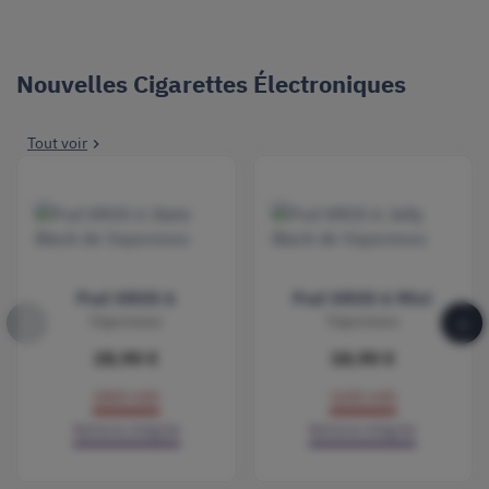
Nouvelles Cigarettes Électroniques
Tout voir

Pod XROS 6
Pod XROS 6 Mini
‹
›
Vaporesso
Vaporesso
28,90 €
18,90 €
1800 mAh
1600 mAh
Batterie intégrée
Batterie intégrée