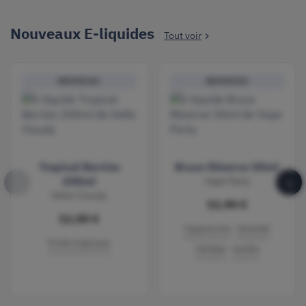
Nouveaux E-liquides
Tout voir

NOUVEAU
NOUVEAU
Tropical Berries
Bruce Réserve 50ml
‹
›
200ml
Vape Party
Hello Cloudy
11,90 €
12,50 €
Cappuccino
Caramel
Fruits tropicaux
Céréale
Vanille