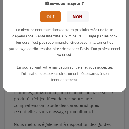
Êtes-vous majeur ?
Crème anglaise
Meringue
Vanille
OUI
NON
La nicotine contenue dans certains produits crée une forte
dépendance. Vente interdite aux mineurs. L’usage par les non-
fumeurs n’est pas recommandé. Grossesse, allaitement ou
pathologie cardio-respiratoire : demander l’avis d’un professionnel
de santé.
Des repères simples et des outils pratiques
En poursuivant votre navigation sur ce site, vous acceptez
Pour faciliter la lecture des fiches produits, nous
l’utilisation de cookies strictement nécessaires à son
utilisons des repères d’information visibles au
fonctionnement.
premier coup d’œil (ex. ratio PG/VG, famille
d’arômes, provenance, informations de base sur le
produit). L’objectif est de permettre une
compréhension rapide des caractéristiques
essentielles, sans message promotionnel.
Nous mettons également à disposition des guides