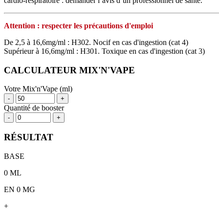
cardio‑respiratoire : demander l’avis d’un professionnel de santé.
Attention : respecter les précautions d'emploi
De 2,5 à 16,6mg/ml : H302. Nocif en cas d'ingestion (cat 4)
Supérieur à 16,6mg/ml : H301. Toxique en cas d'ingestion (cat 3)
CALCULATEUR MIX'N'VAPE
Votre Mix'n'Vape (ml)
-
+
Quantité de booster
-
+
RÉSULTAT
BASE
0
ML
EN 0 MG
+