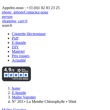
Appelez-nous :
+33 (0)1 82 83 23 25
phone_iphone
Contactez-nous
person
shopping_cart
0
search
Cigarette électronique
Puff
E-liquide
DIY
Matériel
Prix rouges
Actualité
home
E-liquide
Maître Vapotier
N° 203 • La Menthe Chlorophylle • 50ml
Maître Vapotier