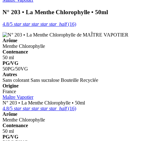
N° 203 • La Menthe Chlorophylle • 50ml
4.8/5
star
star
star
star
star_half
(16)
Arôme
Menthe
Chlorophylle
Contenance
50 ml
PG/VG
50PG/50VG
Autres
Sans colorant
Sans sucralose
Bouteille Recyclée
Origine
France
Maître Vapotier
N° 203 • La Menthe Chlorophylle • 50ml
4.8/5
star
star
star
star
star_half
(16)
Arôme
Menthe
Chlorophylle
Contenance
50 ml
PG/VG