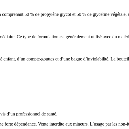
omprenant 50 % de propylène glycol et 50 % de glycérine végétale, ave
édiaire. Ce type de formulation est généralement utilisé avec du maté
 enfant, d’un compte-gouttes et d’une bague d’inviolabilité. La bouteill
avis d’un professionnel de santé.
 une forte dépendance. Vente interdite aux mineurs. L’usage par les non