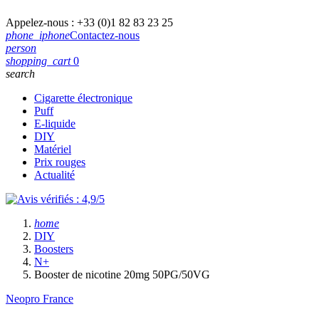
Appelez-nous :
+33 (0)1 82 83 23 25
phone_iphone
Contactez-nous
person
shopping_cart
0
search
Cigarette électronique
Puff
E-liquide
DIY
Matériel
Prix rouges
Actualité
home
DIY
Boosters
N+
Booster de nicotine 20mg 50PG/50VG
Neopro France