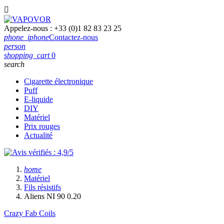

Appelez-nous :
+33 (0)1 82 83 23 25
phone_iphone
Contactez-nous
person
shopping_cart
0
search
Cigarette électronique
Puff
E-liquide
DIY
Matériel
Prix rouges
Actualité
home
Matériel
Fils résistifs
Aliens NI 90 0.20
Crazy Fab Coils