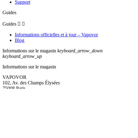
Support
Guides
Guides


Informations officielles et à jour – Vapovor
Blog
Informations sur le magasin
keyboard_arrow_down
keyboard_arrow_up
Informations sur le magasin
VAPOVOR
102, Av. des Champs Élysées
75008 Paris
France
Appelez-nous :
+33 (0)1 82 83 23 25
VENTE INTERDITE AUX MINEURS
Êtes-vous majeur ?
Non
Oui
La nicotine contenue dans certains produits crée une forte