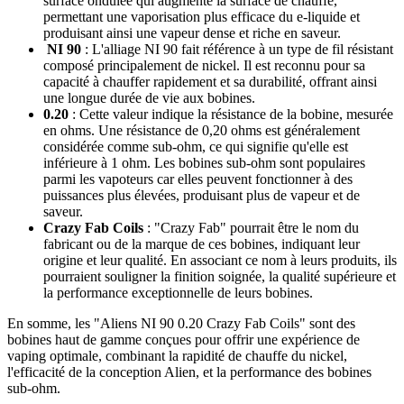
surface ondulée qui augmente la surface de chauffe,
permettant une vaporisation plus efficace du e-liquide et
produisant ainsi une vapeur dense et riche en saveur.
NI 90
: L'alliage NI 90 fait référence à un type de fil résistant
composé principalement de nickel. Il est reconnu pour sa
capacité à chauffer rapidement et sa durabilité, offrant ainsi
une longue durée de vie aux bobines.
0.20
: Cette valeur indique la résistance de la bobine, mesurée
en ohms. Une résistance de 0,20 ohms est généralement
considérée comme sub-ohm, ce qui signifie qu'elle est
inférieure à 1 ohm. Les bobines sub-ohm sont populaires
parmi les vapoteurs car elles peuvent fonctionner à des
puissances plus élevées, produisant plus de vapeur et de
saveur.
Crazy Fab Coils
: "Crazy Fab" pourrait être le nom du
fabricant ou de la marque de ces bobines, indiquant leur
origine et leur qualité. En associant ce nom à leurs produits, ils
pourraient souligner la finition soignée, la qualité supérieure et
la performance exceptionnelle de leurs bobines.
En somme, les "Aliens NI 90 0.20 Crazy Fab Coils" sont des
bobines haut de gamme conçues pour offrir une expérience de
vaping optimale, combinant la rapidité de chauffe du nickel,
l'efficacité de la conception Alien, et la performance des bobines
sub-ohm.