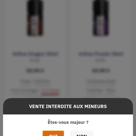
Arôme Dragon 30ml
Arôme Purple 30ml
Enfer
Enfer
10,90 €
10,90 €
Fraise
Fraîcheur
Framboise bleue
Fruit du Dragon
3 à 7 jours
Fraîcheur
Mûre
10 à 15%
3 à 7 jours
10 à 15%
VENTE INTERDITE AUX MINEURS
Êtes-vous majeur ?