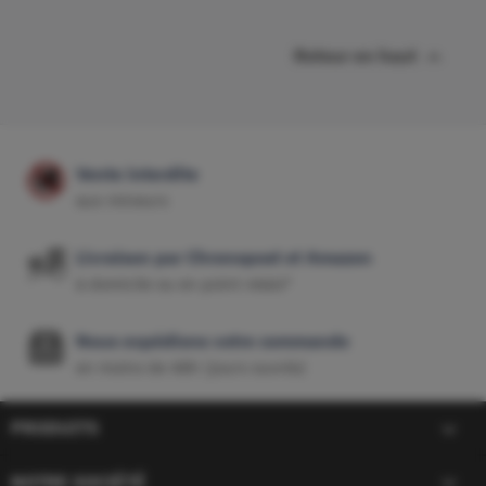

Retour en haut
Vente interdite
aux mineurs
Livraison par Chronopost et Amazon
à domicile ou en point relais*
Nous expédions votre commande
en moins de 48h (jours ouvrés)

PRODUITS

NOTRE SOCIÉTÉ