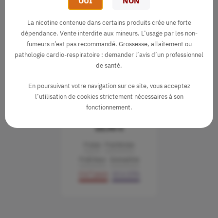
OUI
NON
La nicotine contenue dans certains produits crée une forte
dépendance. Vente interdite aux mineurs. L’usage par les non-
fumeurs n’est pas recommandé. Grossesse, allaitement ou
pathologie cardio-respiratoire : demander l’avis d’un professionnel
de santé.
En poursuivant votre navigation sur ce site, vous acceptez
l’utilisation de cookies strictement nécessaires à son
Arôme Red 30ml
fonctionnement.
Enfer
10,90 €
Fraise
Framboise
Fraîcheur
Grenadine
3 à 7 jours
10 à 15%