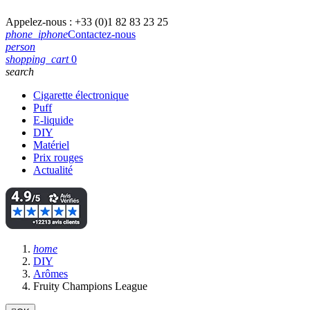
Appelez-nous :
+33 (0)1 82 83 23 25
phone_iphone
Contactez-nous
person
shopping_cart
0
search
Cigarette électronique
Puff
E-liquide
DIY
Matériel
Prix rouges
Actualité
home
DIY
Arômes
Fruity Champions League