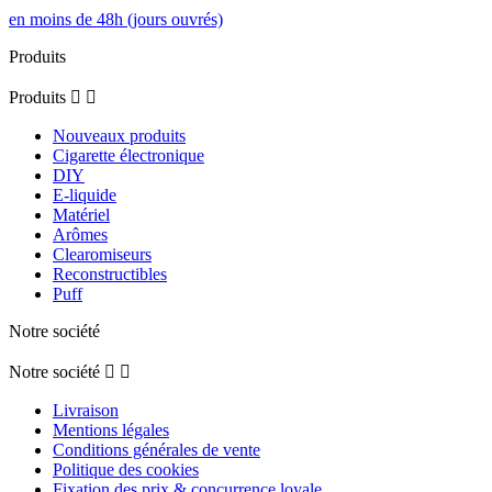
en moins de 48h (jours ouvrés)
Produits
Produits


Nouveaux produits
Cigarette électronique
DIY
E-liquide
Matériel
Arômes
Clearomiseurs
Reconstructibles
Puff
Notre société
Notre société


Livraison
Mentions légales
Conditions générales de vente
Politique des cookies
Fixation des prix & concurrence loyale