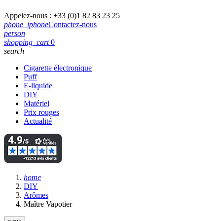
Appelez-nous :
+33 (0)1 82 83 23 25
phone_iphone
Contactez-nous
person
shopping_cart
0
search
Cigarette électronique
Puff
E-liquide
DIY
Matériel
Prix rouges
Actualité
home
DIY
Arômes
Maître Vapotier