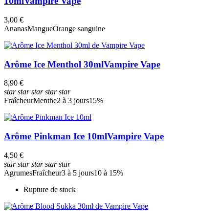
10ml
Vampire Vape
3,00 €
Ananas
Mangue
Orange sanguine
Arôme Ice Menthol 30ml
Vampire Vape
8,90 €
star
star
star
star
star
Fraîcheur
Menthe
2 à 3 jours
15%
Arôme Pinkman Ice 10ml
Vampire Vape
4,50 €
star
star
star
star
star
Agrumes
Fraîcheur
3 à 5 jours
10 à 15%
Rupture de stock