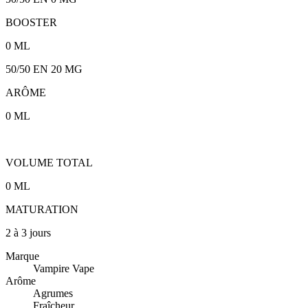
BOOSTER
0
ML
50/50
EN
20
MG
ARÔME
0
ML
VOLUME TOTAL
0
ML
MATURATION
2 à 3 jours
Marque
Vampire Vape
Arôme
Agrumes
Fraîcheur