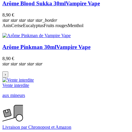
Arôme Blood Sukka 30ml
Vampire Vape
8,90 €
star
star
star
star
star_border
Anis
Cerise
Eucalyptus
Fruits rouges
Menthol
Arôme Pinkman 30ml
Vampire Vape
8,90 €
star
star
star
star
star
›
Vente interdite
aux mineurs
Livraison par Chronopost et Amazon