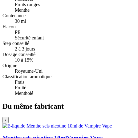
Fruits rouges
Menthe
Contenance
30 ml
Flacon
PE
Sécurité enfant
Step conseillé
2 à 3 jours
Dosage conseillé
10 à 15%
Origine
Royaume-Uni
Classification aromatique
Frais
Fruité
Mentholé
Du même fabricant
‹
Menthe sels nicotine 10ml
Vampire Vape