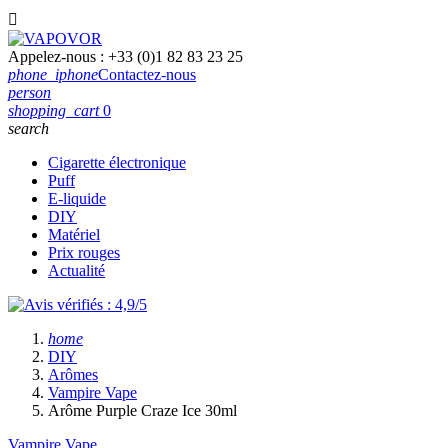

Appelez-nous :
+33 (0)1 82 83 23 25
phone_iphone
Contactez-nous
person
shopping_cart
0
search
Cigarette électronique
Puff
E-liquide
DIY
Matériel
Prix rouges
Actualité
home
DIY
Arômes
Vampire Vape
Arôme Purple Craze Ice 30ml
Vampire Vape