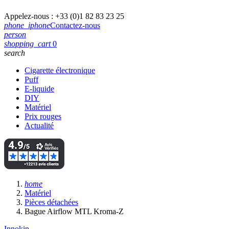
Appelez-nous :
+33 (0)1 82 83 23 25
phone_iphone
Contactez-nous
person
shopping_cart
0
search
Cigarette électronique
Puff
E-liquide
DIY
Matériel
Prix rouges
Actualité
home
Matériel
Pièces détachées
Bague Airflow MTL Kroma-Z
Innokin