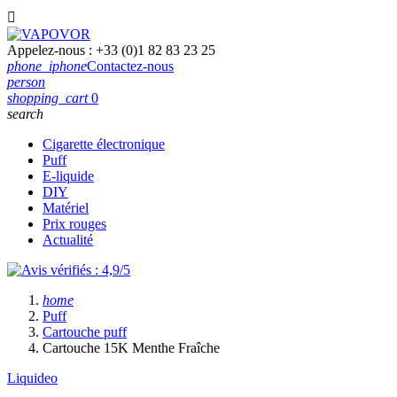

Appelez-nous :
+33 (0)1 82 83 23 25
phone_iphone
Contactez-nous
person
shopping_cart
0
search
Cigarette électronique
Puff
E-liquide
DIY
Matériel
Prix rouges
Actualité
home
Puff
Cartouche puff
Cartouche 15K Menthe Fraîche
Liquideo