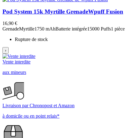
Pod System 15k Myrtille Grenade
Wpuff Fusion
16,90 €
Grenade
Myrtille
1750 mAh
Batterie intégrée
15000 Puffs
1 pièce
Rupture de stock
›
Vente interdite
aux mineurs
Livraison par Chronopost et Amazon
à domicile ou en point relais*