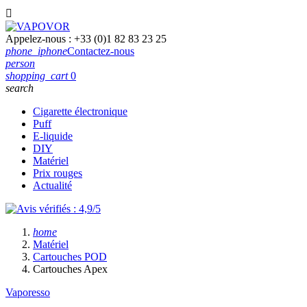

Appelez-nous :
+33 (0)1 82 83 23 25
phone_iphone
Contactez-nous
person
shopping_cart
0
search
Cigarette électronique
Puff
E-liquide
DIY
Matériel
Prix rouges
Actualité
home
Matériel
Cartouches POD
Cartouches Apex
Vaporesso