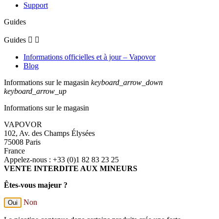
Vente interdite
aux mineurs
Livraison par Chronopost et Amazon
à domicile ou en point relais*
Nous expédions votre commande
en moins de 48h (jours ouvrés)
Produits
Produits

