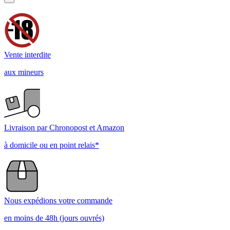
5
/
5
Basé sur
1
avis soumis à un contrôle
Voir tous les avis sur ce site
5
étoiles
4
étoiles
3
étoiles
2
étoiles
1
étoile
Trier les avis