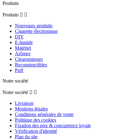
5
/
5
Avis vérifié
Parfait !
Avis du
07/07/2025
, suite à une expérience du
28/06/2025
par
Laila S.
Utile
(0)
Signaler
1