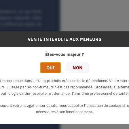
istance, ce qui évite
stance séparée. Elles
à différents styles de
VENTE INTERDITE AUX MINEURS
Êtes-vous majeur ?
OUI
NON
tine contenue dans certains produits crée une forte dépendance. Vente inter
urs. L’usage par les non-fumeurs n’est pas recommandé. Grossesse, allaiteme
en TPU souple conçu
pathologie cardio-respiratoire : demander l’avis d’un professionnel de santé.
e conception participe
suivant votre navigation sur ce site, vous acceptez l’utilisation de cookies str
nécessaires à son fonctionnement.