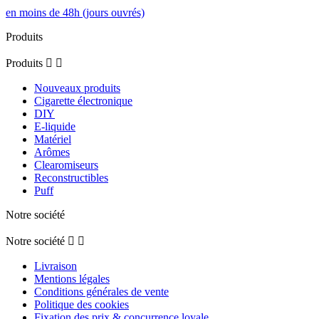
en moins de 48h (jours ouvrés)
Produits
Produits


Nouveaux produits
Cigarette électronique
DIY
E-liquide
Matériel
Arômes
Clearomiseurs
Reconstructibles
Puff
Notre société
Notre société


Livraison
Mentions légales
Conditions générales de vente
Politique des cookies
Fixation des prix & concurrence loyale