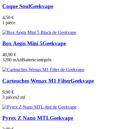
Coque Soul
Geekvape
4,50 €
1 pièce
Box Aegis Mini 5
Geekvape
40,90 €
3200 mAh
Batterie intégrée
Cartouches Wenax M1 Filter
Geekvape
9,90 €
3 pièces
2 ml
Pyrex Z Nano MTL
Geekvape