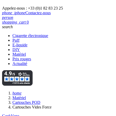
Appelez-nous :
+33 (0)1 82 83 23 25
phone_iphone
Contactez-nous
person
shopping_cart
0
search
Cigarette électronique
Puff
E-liquide
DIY
Matériel
Prix rouges
Actualité
home
Matériel
Cartouches POD
Cartouches Vides Force
GeekVape