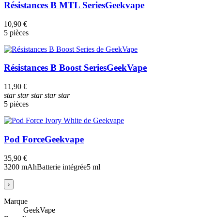
Résistances B MTL Series
Geekvape
10,90 €
5 pièces
Résistances B Boost Series
GeekVape
11,90 €
star
star
star
star
star
5 pièces
Pod Force
Geekvape
35,90 €
3200 mAh
Batterie intégrée
5 ml
›
Marque
GeekVape