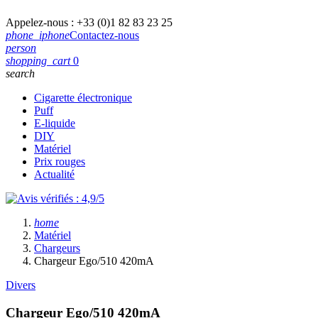
Appelez-nous :
+33 (0)1 82 83 23 25
phone_iphone
Contactez-nous
person
shopping_cart
0
search
Cigarette électronique
Puff
E-liquide
DIY
Matériel
Prix rouges
Actualité
home
Matériel
Chargeurs
Chargeur Ego/510 420mA
Divers
Chargeur Ego/510 420mA