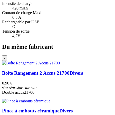
Intensité de charge
420 mAh
Courant de charge Maxi
0.5 A
Rechargeable par USB
Oui
Tension de sortie
4,2V
Du même fabricant
‹
Boîte Rangement 2 Accus 21700
Divers
0,90 €
star
star
star
star
star
Double accus
21700
Pince à embouts céramique
Divers