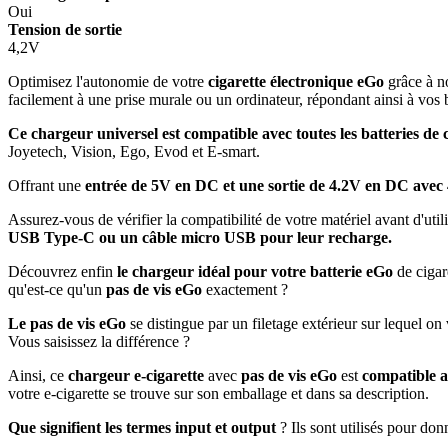
Oui
Tension de sortie
4,2V
Optimisez l'autonomie de votre
cigarette électronique eGo
grâce à n
facilement à une prise murale ou un ordinateur, répondant ainsi à vos 
Ce chargeur universel est compatible avec toutes les batteries de 
Joyetech, Vision, Ego, Evod et E-smart.
Offrant une
entrée de 5V en DC et une sortie de 4.2V en DC ave
Assurez-vous de vérifier la compatibilité de votre matériel avant d'util
USB Type-C ou un câble micro USB pour leur recharge.
Découvrez enfin
le chargeur idéal pour votre batterie eGo
de cigar
qu'est-ce qu'un
pas de vis eGo
exactement ?
Le pas de vis eGo
se distingue par un filetage extérieur sur lequel on 
Vous saisissez la différence ?
Ainsi, ce
chargeur e-cigarette
avec
pas de vis eGo
est
compatible av
votre e-cigarette se trouve sur son emballage et dans sa description.
Que signifient les termes input et output
? Ils sont utilisés pour don