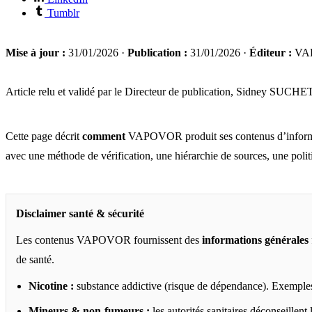
Tumblr
Mise à jour :
31/01/2026 ·
Publication :
31/01/2026 ·
Éditeur :
VA
Article relu et validé par le Directeur de publication, Sidney SUCHET
Cette page décrit
comment
VAPOVOR produit ses contenus d’information
avec une méthode de vérification, une hiérarchie de sources, une politiq
Disclaimer santé & sécurité
Les contenus VAPOVOR fournissent des
informations générales
de santé.
Nicotine :
substance addictive (risque de dépendance). Exemples
Mineurs & non‑fumeurs :
les autorités sanitaires déconseillent 