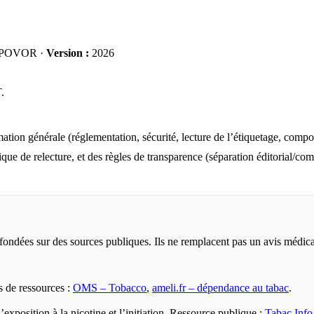
POVOR ·
Version :
2026
.
 générale (réglementation, sécurité, lecture de l’étiquetage, composit
ue de relecture, et des règles de transparence (séparation éditorial/comme
fondées sur des sources publiques. Ils ne remplacent pas un avis médica
 de ressources :
OMS – Tobacco
,
ameli.fr – dépendance au tabac
.
l’exposition à la nicotine et l’initiation. Ressource publique :
Tabac Info