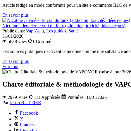
Article rédigé en mode conformité pour un site e‑commerce B2C de vap
En savoir plus
Nicotine : démêler le vrai du faux (addiction, toxicité, idées reçues)
Publié dans:
Vap’Actu
,
Les guides
,
Santé
31/01/2026
5688 vues
616
Aimé
Les sources publiques décrivent la nicotine comme une substance addi
En savoir plus
Voir tout
Charte éditoriale & méthodologie de VAP
2979 Vues
111
Appréciée
Publié le:
31/01/2026
Par
Jason BUTTIER
Facebook
X
Pinterest
LinkedIn