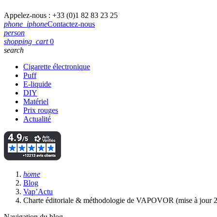
Appelez-nous :
+33 (0)1 82 83 23 25
phone_iphone
Contactez-nous
person
shopping_cart
0
search
Cigarette électronique
Puff
E-liquide
DIY
Matériel
Prix rouges
Actualité
home
Blog
Vap’Actu
Charte éditoriale & méthodologie de VAPOVOR (mise à jour 
Navigation du blog