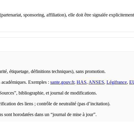
rtenariat, sponsoring, affiliation), elle doit être signalée explicitement
urité, étiquetage, définitions techniques), sans promotion.
ses académiques. Exemples :
sante.gouv.fr
,
HAS
,
ANSES
,
Légifrance
,
E
Sources”, bibliographie, et journal de modifications.
fication des liens ; contrôle de neutralité (pas d’incitation).
ons sont horodatées dans un “journal de mise à jour”.