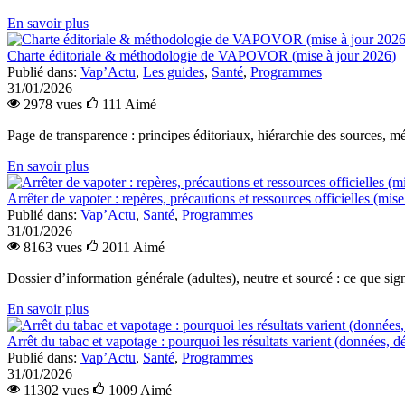
En savoir plus
Charte éditoriale & méthodologie de VAPOVOR (mise à jour 2026)
Publié dans:
Vap’Actu
,
Les guides
,
Santé
,
Programmes
31/01/2026
2978 vues
111
Aimé
Page de transparence : principes éditoriaux, hiérarchie des sources, mét
En savoir plus
Arrêter de vapoter : repères, précautions et ressources officielles (mis
Publié dans:
Vap’Actu
,
Santé
,
Programmes
31/01/2026
8163 vues
2011
Aimé
Dossier d’information générale (adultes), neutre et sourcé : ce que signi
En savoir plus
Arrêt du tabac et vapotage : pourquoi les résultats varient (données, dé
Publié dans:
Vap’Actu
,
Santé
,
Programmes
31/01/2026
11302 vues
1009
Aimé