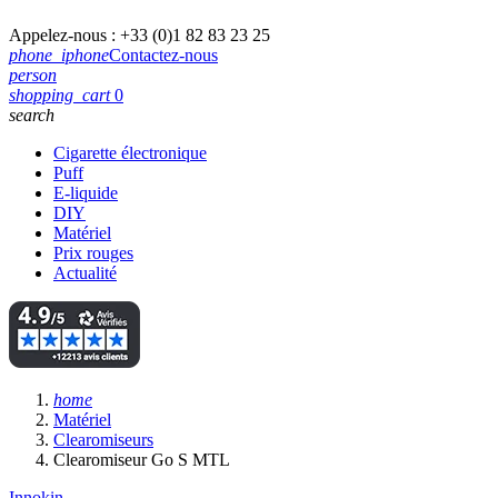
Appelez-nous :
+33 (0)1 82 83 23 25
phone_iphone
Contactez-nous
person
shopping_cart
0
search
Cigarette électronique
Puff
E-liquide
DIY
Matériel
Prix rouges
Actualité
home
Matériel
Clearomiseurs
Clearomiseur Go S MTL
Innokin