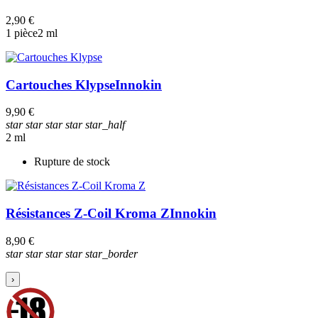
2,90 €
1 pièce
2 ml
Cartouches Klypse
Innokin
9,90 €
star
star
star
star
star_half
2 ml
Rupture de stock
Résistances Z-Coil Kroma Z
Innokin
8,90 €
star
star
star
star
star_border
›