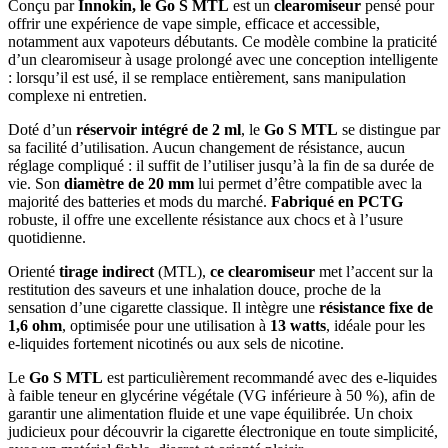
Conçu par
Innokin, le Go S MTL
est un
clearomiseur
pensé pour
offrir une expérience de vape simple, efficace et accessible,
notamment aux vapoteurs débutants. Ce modèle combine la praticité
d’un clearomiseur à usage prolongé avec une conception intelligente
: lorsqu’il est usé, il se remplace entièrement, sans manipulation
complexe ni entretien.
Doté d’un
réservoir intégré de 2 ml
, le
Go S MTL
se distingue par
sa facilité d’utilisation. Aucun changement de résistance, aucun
réglage compliqué : il suffit de l’utiliser jusqu’à la fin de sa durée de
vie. Son
diamètre de 20 mm
lui permet d’être compatible avec la
majorité des batteries et mods du marché.
Fabriqué en PCTG
robuste, il offre une excellente résistance aux chocs et à l’usure
quotidienne.
Orienté
tirage indirect
(MTL),
ce clearomiseur
met l’accent sur la
restitution des saveurs et une inhalation douce, proche de la
sensation d’une cigarette classique. Il intègre une
résistance fixe de
1,6 ohm
, optimisée pour une utilisation à
13 watts
, idéale pour les
e-liquides fortement nicotinés ou aux sels de nicotine.
Le
Go S MTL
est particulièrement recommandé avec des e-liquides
à faible teneur en glycérine végétale (VG inférieure à 50 %), afin de
garantir une alimentation fluide et une vape équilibrée. Un choix
judicieux pour découvrir la cigarette électronique en toute simplicité,