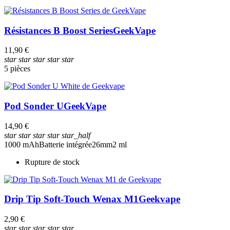
Résistances B Boost Series
GeekVape
11,90 €
star
star
star
star
star
5 pièces
Pod Sonder U
GeekVape
14,90 €
star
star
star
star
star_half
1000 mAh
Batterie intégrée
26mm
2 ml
Rupture de stock
Drip Tip Soft-Touch Wenax M1
Geekvape
2,90 €
star
star
star
star
star