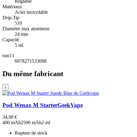
Réglable
Matériaux
Acier inoxydable
Drip-Tip
510
Diamètre max atomiseur
24 mm
Capacité
5 ml
ean13
6978271533098
Du même fabricant
‹
Pod Wenax M Starter
GeekVape
34,90 €
400 mAh
2500 mAh
2 ml
Rupture de stock