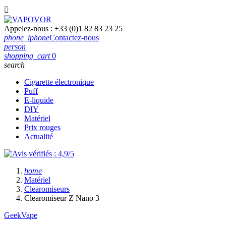

Appelez-nous :
+33 (0)1 82 83 23 25
phone_iphone
Contactez-nous
person
shopping_cart
0
search
Cigarette électronique
Puff
E-liquide
DIY
Matériel
Prix rouges
Actualité
home
Matériel
Clearomiseurs
Clearomiseur Z Nano 3
GeekVape