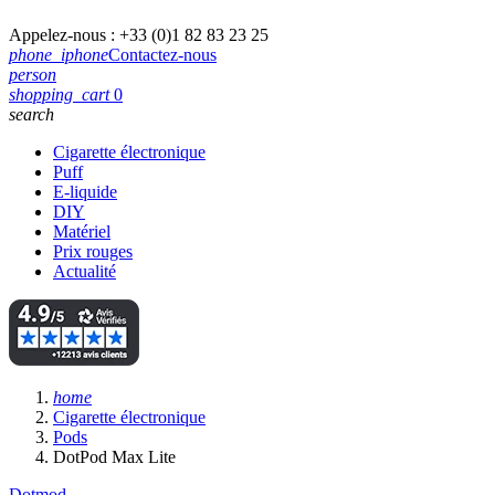
Appelez-nous :
+33 (0)1 82 83 23 25
phone_iphone
Contactez-nous
person
shopping_cart
0
search
Cigarette électronique
Puff
E-liquide
DIY
Matériel
Prix rouges
Actualité
home
Cigarette électronique
Pods
DotPod Max Lite
Dotmod