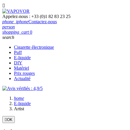

Appelez-nous :
+33 (0)1 82 83 23 25
phone_iphone
Contactez-nous
person
shopping_cart
0
search
Cigarette électronique
Puff
E-liquide
DIY
Matériel
Prix rouges
Actualité
home
E-liquide
Artist

OK