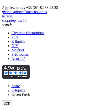
Appelez-nous :
+33 (0)1 82 83 23 25
phone_iphone
Contactez-nous
person
shopping_cart
0
search
Cigarette électronique
Puff
E-liquide
DIY
Matériel
Prix rouges
Actualité
home
E-liquide
Green Fresh

OK