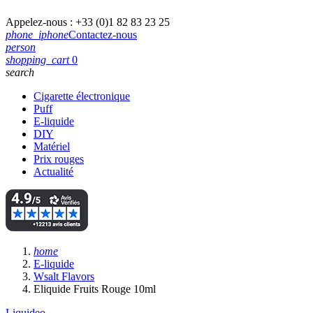
Appelez-nous :
+33 (0)1 82 83 23 25
phone_iphone
Contactez-nous
person
shopping_cart
0
search
Cigarette électronique
Puff
E-liquide
DIY
Matériel
Prix rouges
Actualité
home
E-liquide
Wsalt Flavors
Eliquide Fruits Rouge 10ml
Liquideo