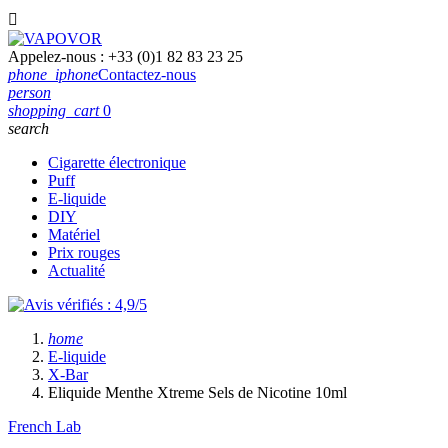

Appelez-nous :
+33 (0)1 82 83 23 25
phone_iphone
Contactez-nous
person
shopping_cart
0
search
Cigarette électronique
Puff
E-liquide
DIY
Matériel
Prix rouges
Actualité
home
E-liquide
X-Bar
Eliquide Menthe Xtreme Sels de Nicotine 10ml
French Lab