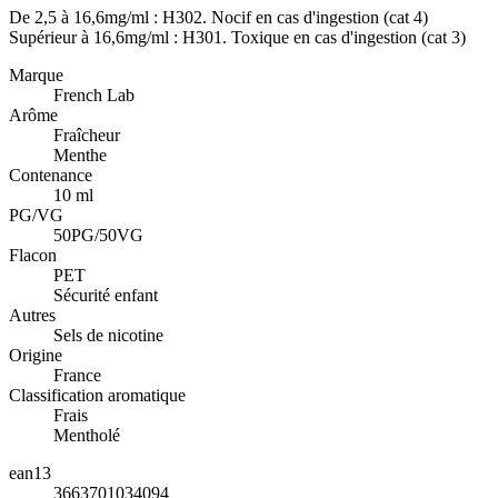
De 2,5 à 16,6mg/ml : H302. Nocif en cas d'ingestion (cat 4)
Supérieur à 16,6mg/ml : H301. Toxique en cas d'ingestion (cat 3)
Marque
French Lab
Arôme
Fraîcheur
Menthe
Contenance
10 ml
PG/VG
50PG/50VG
Flacon
PET
Sécurité enfant
Autres
Sels de nicotine
Origine
France
Classification aromatique
Frais
Mentholé
ean13
3663701034094