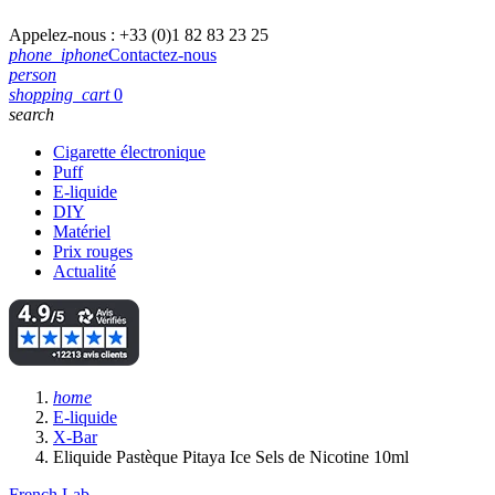
Appelez-nous :
+33 (0)1 82 83 23 25
phone_iphone
Contactez-nous
person
shopping_cart
0
search
Cigarette électronique
Puff
E-liquide
DIY
Matériel
Prix rouges
Actualité
home
E-liquide
X-Bar
Eliquide Pastèque Pitaya Ice Sels de Nicotine 10ml
French Lab