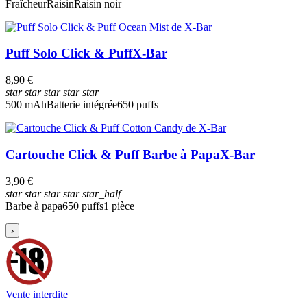
Fraîcheur
Raisin
Raisin noir
Puff Solo Click & Puff
X-Bar
8,90 €
star
star
star
star
star
500 mAh
Batterie intégrée
650 puffs
Cartouche Click & Puff Barbe à Papa
X-Bar
3,90 €
star
star
star
star
star_half
Barbe à papa
650 puffs
1 pièce
›
Vente interdite