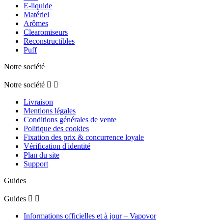
E-liquide
Matériel
Arômes
Clearomiseurs
Reconstructibles
Puff
Notre société
Notre société


Livraison
Mentions légales
Conditions générales de vente
Politique des cookies
Fixation des prix & concurrence loyale
Vérification d'identité
Plan du site
Support
Guides
Guides


Informations officielles et à jour – Vapovor