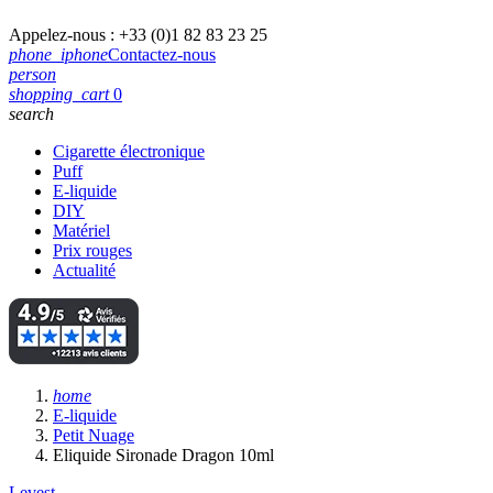
Appelez-nous :
+33 (0)1 82 83 23 25
phone_iphone
Contactez-nous
person
shopping_cart
0
search
Cigarette électronique
Puff
E-liquide
DIY
Matériel
Prix rouges
Actualité
home
E-liquide
Petit Nuage
Eliquide Sironade Dragon 10ml
Levest