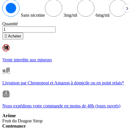
›
Sans nicotine
3mg/ml
6mg/ml
Quantité

Acheter
Vente interdite aux mineurs
Livraison par Chronopost et Amazon à domicile ou en point relais*
Nous expédions votre commande en moins de 48h (jours ouvrés)
Arôme
Fruit du Dragon
Sirop
Contenance