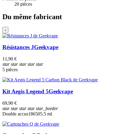
20 pièces
Du même fabricant
‹
Résistances J
Geekvape
11,90 €
star
star
star
star
star
5 pièces
Kit Aegis Legend 5
Geekvape
69,90 €
star
star
star
star
star_border
Double accus
18650
5.5 ml