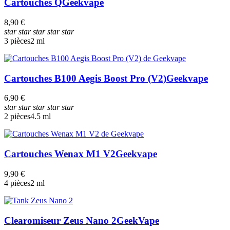
Cartouches Q
Geekvape
8,90 €
star
star
star
star
star
3 pièces
2 ml
Cartouches B100 Aegis Boost Pro (V2)
Geekvape
6,90 €
star
star
star
star
star
2 pièces
4.5 ml
Cartouches Wenax M1 V2
Geekvape
9,90 €
4 pièces
2 ml
Clearomiseur Zeus Nano 2
GeekVape