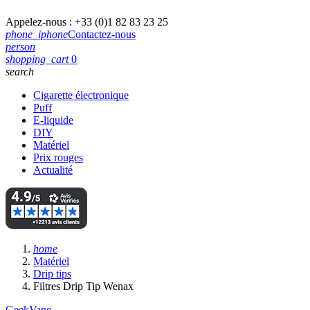
Appelez-nous :
+33 (0)1 82 83 23 25
phone_iphone
Contactez-nous
person
shopping_cart
0
search
Cigarette électronique
Puff
E-liquide
DIY
Matériel
Prix rouges
Actualité
home
Matériel
Drip tips
Filtres Drip Tip Wenax
GeekVape