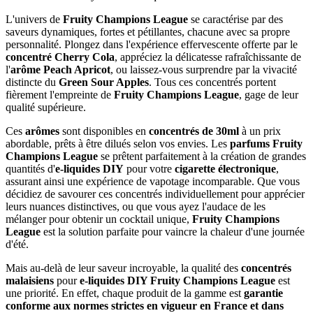
L'univers de
Fruity Champions League
se caractérise par des
saveurs dynamiques, fortes et pétillantes, chacune avec sa propre
personnalité. Plongez dans l'expérience effervescente offerte par le
concentré Cherry Cola
, appréciez la délicatesse rafraîchissante de
l'
arôme Peach Apricot
, ou laissez-vous surprendre par la vivacité
distincte du
Green Sour Apples
. Tous ces concentrés portent
fièrement l'empreinte de
Fruity Champions League
, gage de leur
qualité supérieure.
Ces
arômes
sont disponibles en
concentrés de 30ml
à un prix
abordable, prêts à être dilués selon vos envies. Les
parfums Fruity
Champions League
se prêtent parfaitement à la création de grandes
quantités d'
e-liquides DIY
pour votre
cigarette électronique
,
assurant ainsi une expérience de vapotage incomparable. Que vous
décidiez de savourer ces concentrés individuellement pour apprécier
leurs nuances distinctives, ou que vous ayez l'audace de les
mélanger pour obtenir un cocktail unique,
Fruity Champions
League
est la solution parfaite pour vaincre la chaleur d'une journée
d'été.
Mais au-delà de leur saveur incroyable, la qualité des
concentrés
malaisiens
pour
e-liquides DIY Fruity Champions League
est
une priorité. En effet, chaque produit de la gamme est
garantie
conforme aux normes strictes en vigueur en France et dans