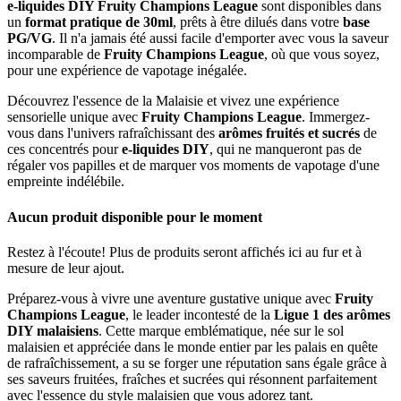
e-liquides DIY Fruity Champions League
sont disponibles dans
un
format pratique de 30ml
, prêts à être dilués dans votre
base
PG/VG
. Il n'a jamais été aussi facile d'emporter avec vous la saveur
incomparable de
Fruity Champions League
, où que vous soyez,
pour une expérience de vapotage inégalée.
Découvrez l'essence de la Malaisie et vivez une expérience
sensorielle unique avec
Fruity Champions League
. Immergez-
vous dans l'univers rafraîchissant des
arômes fruités et sucrés
de
ces concentrés pour
e-liquides DIY
, qui ne manqueront pas de
régaler vos papilles et de marquer vos moments de vapotage d'une
empreinte indélébile.
Aucun produit disponible pour le moment
Restez à l'écoute! Plus de produits seront affichés ici au fur et à
mesure de leur ajout.
Préparez-vous à vivre une aventure gustative unique avec
Fruity
Champions League
, le leader incontesté de la
Ligue 1 des arômes
DIY malaisiens
. Cette marque emblématique, née sur le sol
malaisien et appréciée dans le monde entier par les palais en quête
de rafraîchissement, a su se forger une réputation sans égale grâce à
ses saveurs fruitées, fraîches et sucrées qui résonnent parfaitement
avec l'essence du style malaisien que vous adorez tant.