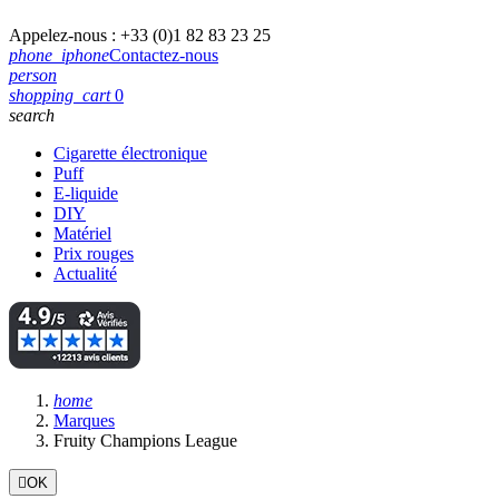
Appelez-nous :
+33 (0)1 82 83 23 25
phone_iphone
Contactez-nous
person
shopping_cart
0
search
Cigarette électronique
Puff
E-liquide
DIY
Matériel
Prix rouges
Actualité
home
Marques
Fruity Champions League

OK