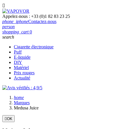

Appelez-nous :
+33 (0)1 82 83 23 25
phone_iphone
Contactez-nous
person
shopping_cart
0
search
Cigarette électronique
Puff
E-liquide
DIY
Matériel
Prix rouges
Actualité
home
Marques
Medusa Juice

OK