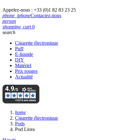
Appelez-nous :
+33 (0)1 82 83 23 25
phone_iphone
Contactez-nous
person
shopping_cart
0
search
Cigarette électronique
Puff
E-liquide
DIY
Matériel
Prix rouges
Actualité
home
Cigarette électronique
Pods
Pod Liora
Hayati