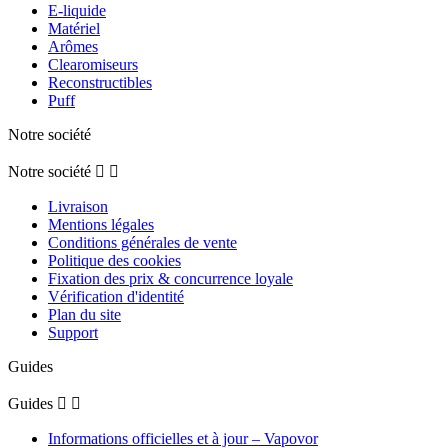
E-liquide
Matériel
Arômes
Clearomiseurs
Reconstructibles
Puff
Notre société
Notre société


Livraison
Mentions légales
Conditions générales de vente
Politique des cookies
Fixation des prix & concurrence loyale
Vérification d'identité
Plan du site
Support
Guides
Guides


Informations officielles et à jour – Vapovor