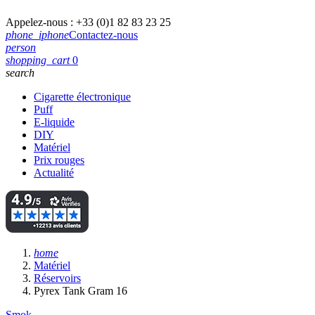
Appelez-nous :
+33 (0)1 82 83 23 25
phone_iphone
Contactez-nous
person
shopping_cart
0
search
Cigarette électronique
Puff
E-liquide
DIY
Matériel
Prix rouges
Actualité
home
Matériel
Réservoirs
Pyrex Tank Gram 16
Smok