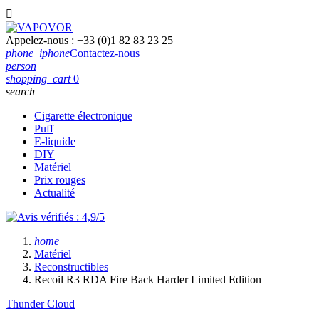

Appelez-nous :
+33 (0)1 82 83 23 25
phone_iphone
Contactez-nous
person
shopping_cart
0
search
Cigarette électronique
Puff
E-liquide
DIY
Matériel
Prix rouges
Actualité
home
Matériel
Reconstructibles
Recoil R3 RDA Fire Back Harder Limited Edition
Thunder Cloud