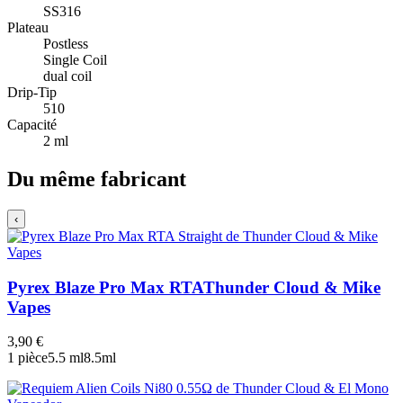
SS316
Plateau
Postless
Single Coil
dual coil
Drip-Tip
510
Capacité
2 ml
Du même fabricant
‹
Pyrex Blaze Pro Max RTA
Thunder Cloud & Mike
Vapes
3,90 €
1 pièce
5.5 ml
8.5ml