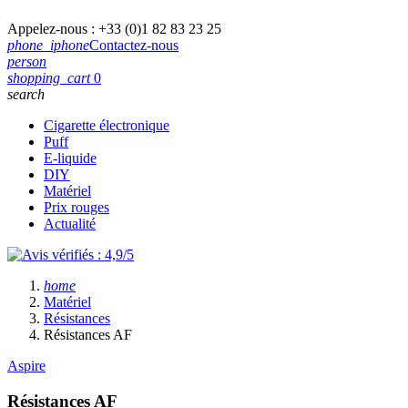
Appelez-nous :
+33 (0)1 82 83 23 25
phone_iphone
Contactez-nous
person
shopping_cart
0
search
Cigarette électronique
Puff
E-liquide
DIY
Matériel
Prix rouges
Actualité
home
Matériel
Résistances
Résistances AF
Aspire
Résistances AF