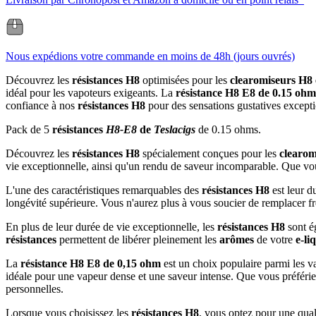
Nous expédions votre commande en moins de 48h (jours ouvrés)
Découvrez les
résistances H8
optimisées pour les
clearomiseurs H
idéal pour les vapoteurs exigeants. La
résistance H8 E8 de 0.15 ohm
confiance à nos
résistances H8
pour des sensations gustatives exceptio
Pack de 5
résistances
H8-E8
de
Teslacigs
de 0.15 ohms.
Découvrez les
résistances H8
spécialement conçues pour les
clearo
vie exceptionnelle, ainsi qu'un rendu de saveur incomparable. Que vo
L'une des caractéristiques remarquables des
résistances H8
est leur d
longévité supérieure. Vous n'aurez plus à vous soucier de remplacer
En plus de leur durée de vie exceptionnelle, les
résistances H8
sont é
résistances
permettent de libérer pleinement les
arômes
de votre
e-li
La
résistance H8 E8 de 0,15 ohm
est un choix populaire parmi les v
idéale pour une vapeur dense et une saveur intense. Que vous préférie
personnelles.
Lorsque vous choisissez les
résistances H8
, vous optez pour une qual