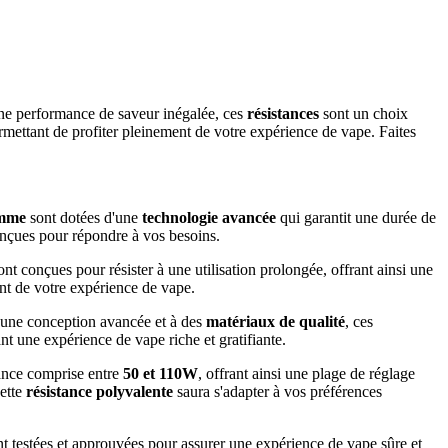
ne performance de saveur inégalée, ces
résistances
sont un choix
rmettant de profiter pleinement de votre expérience de vape. Faites
amme
sont dotées d'une
technologie avancée
qui garantit une durée de
onçues pour répondre à vos besoins.
nt conçues pour résister à une utilisation prolongée, offrant ainsi une
ent de votre expérience de vape.
 une conception avancée et à des
matériaux de qualité
, ces
t une expérience de vape riche et gratifiante.
sance comprise entre
50 et 110W
, offrant ainsi une plage de réglage
cette
résistance polyvalente
saura s'adapter à vos préférences
t testées et approuvées pour assurer une expérience de vape sûre et