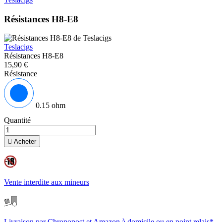
Résistances H8-E8
Teslacigs
Résistances H8-E8
15,90 €
Résistance
0.15 ohm
Quantité

Acheter
Vente interdite aux mineurs
Livraison par Chronopost et Amazon à domicile ou en point relais*