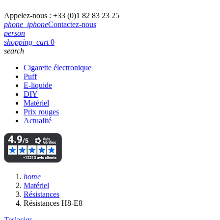
Appelez-nous :
+33 (0)1 82 83 23 25
phone_iphone
Contactez-nous
person
shopping_cart
0
search
Cigarette électronique
Puff
E-liquide
DIY
Matériel
Prix rouges
Actualité
home
Matériel
Résistances
Résistances H8-E8
Teslacigs