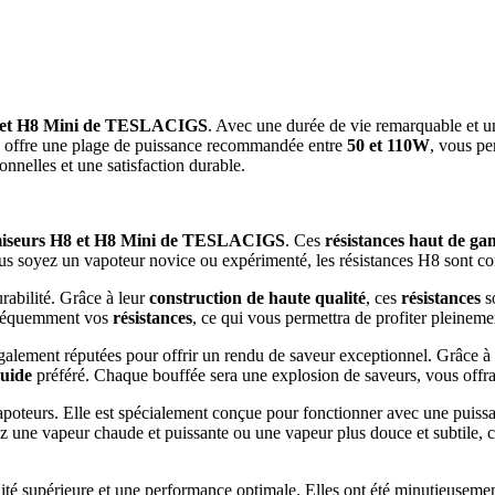
8 et H8 Mini de TESLACIGS
. Avec une durée de vie remarquable et u
offre une plage de puissance recommandée entre
50 et 110W
, vous pe
nnelles et une satisfaction durable.
miseurs H8 et H8 Mini de TESLACIGS
. Ces
résistances haut de g
us soyez un vapoteur novice ou expérimenté, les résistances H8 sont c
urabilité. Grâce à leur
construction de haute qualité
, ces
résistances
so
 fréquemment vos
résistances
, ce qui vous permettra de profiter pleinem
galement réputées pour offrir un rendu de saveur exceptionnel. Grâce à
quide
préféré. Chaque bouffée sera une explosion de saveurs, vous offran
apoteurs. Elle est spécialement conçue pour fonctionner avec une puis
z une vapeur chaude et puissante ou une vapeur plus douce et subtile, 
ité supérieure et une performance optimale. Elles ont été minutieusemen