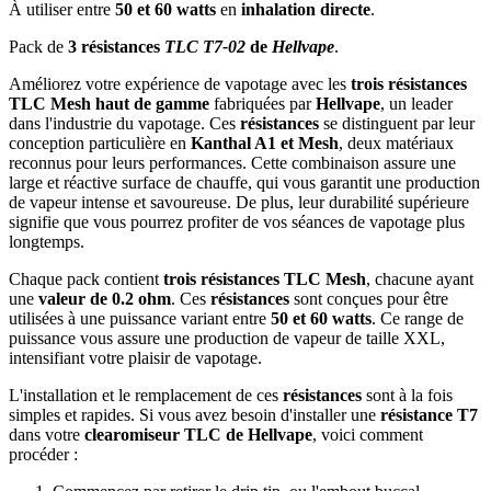
À utiliser entre
50 et 60 watts
en
inhalation directe
.
Pack de
3 résistances
TLC T7-02
de
Hellvape
.
Améliorez votre expérience de vapotage avec les
trois résistances
TLC Mesh haut de gamme
fabriquées par
Hellvape
, un leader
dans l'industrie du vapotage. Ces
résistances
se distinguent par leur
conception particulière en
Kanthal A1 et Mesh
, deux matériaux
reconnus pour leurs performances. Cette combinaison assure une
large et réactive surface de chauffe, qui vous garantit une production
de vapeur intense et savoureuse. De plus, leur durabilité supérieure
signifie que vous pourrez profiter de vos séances de vapotage plus
longtemps.
Chaque pack contient
trois résistances TLC Mesh
, chacune ayant
une
valeur de 0.2 ohm
. Ces
résistances
sont conçues pour être
utilisées à une puissance variant entre
50 et 60 watts
. Ce range de
puissance vous assure une production de vapeur de taille XXL,
intensifiant votre plaisir de vapotage.
L'installation et le remplacement de ces
résistances
sont à la fois
simples et rapides. Si vous avez besoin d'installer une
résistance T7
dans votre
clearomiseur TLC de Hellvape
, voici comment
procéder :