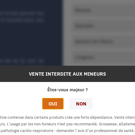
Marque
Ce format permet une
 Il convient donc aux
Diamètre
Nombre De Pièces
Longueur
re est de 12 mm. Ce
 gardant une prise en
VENTE INTERDITE AUX MINEURS
Êtes-vous majeur ?
OUI
NON
ap. La marque conçoit
aptés aux montages de
tine contenue dans certains produits crée une forte dépendance. Vente inter
urs. L’usage par les non-fumeurs n’est pas recommandé. Grossesse, allaiteme
pathologie cardio-respiratoire : demander l’avis d’un professionnel de santé.