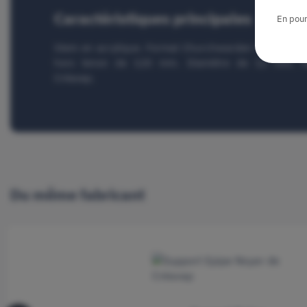
Caractéristiques principales
En pour
Stem en acrylique. Format Churchwarden 5 pouces.
hors tenon de 120 mm. Diamètre de 12 mm. Fabr
Créavap.
Du même fabricant