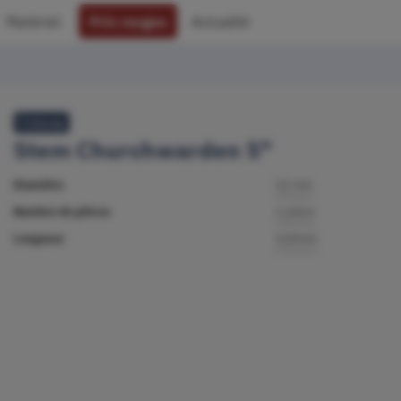
Matériel
Prix rouges
Actualité
Créavap
Stem Churchwarden 5"
Diamètre
12 mm
Nombre de pièces
1 pièce
Longueur
120mm