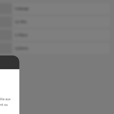
Créavap
12 Mm
1 Pièce
120mm
dite aux
nt ou