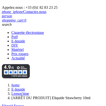
Appelez-nous :
+33 (0)1 82 83 23 25
phone_iphone
Contactez-nous
person
shopping_cart
0
search
Cigarette électronique
Puff
E-liquide
DIY
Matériel
Prix rouges
Actualité
home
E-liquide
Lemon'time
[ARRÊT DU PRODUIT] Eliquide Strawberry 10ml
Eliquid France