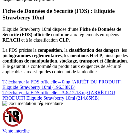
Fiche de Données de Sécurité (FDS) : Eliquide
Strawberry 10ml
Eliquide Strawberry 10ml dispose d’une
Fiche de Données de
Sécurité (FDS) officielle
conforme aux règlements européens
REACH
et à la classification
CLP
.
La FDS précise la
composition
, la
classification des dangers
, les
pictogrammes réglementaires
, les
mentions H et P
, ainsi que les
conditions de manipulation, stockage, transport et élimination
.
Elle garantit la conformité du produit aux exigences de sécurité
applicables aux e-liquides contenant de la nicotine.
Télécharger la FDS officielle – 0mg [ARRÊT DU PRODUIT]
Eliquide Strawberry 10ml (196.38KB)
Télécharger la FDS officielle – 3-6-12-18 mg [ARRÊT DU
PRODUIT] Eliquide Strawberry 10ml (214.85KB)
Vente interdite