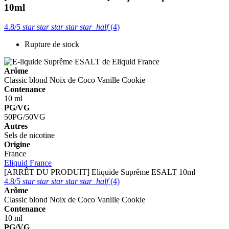
10ml
4.8/5
star
star
star
star
star_half
(4)
Rupture de stock
Arôme
Classic blond
Noix de Coco
Vanille
Cookie
Contenance
10 ml
PG/VG
50PG/50VG
Autres
Sels de nicotine
Origine
France
Eliquid France
[ARRÊT DU PRODUIT] Eliquide Suprême ESALT 10ml
4.8/5
star
star
star
star
star_half
(4)
Arôme
Classic blond
Noix de Coco
Vanille
Cookie
Contenance
10 ml
PG/VG