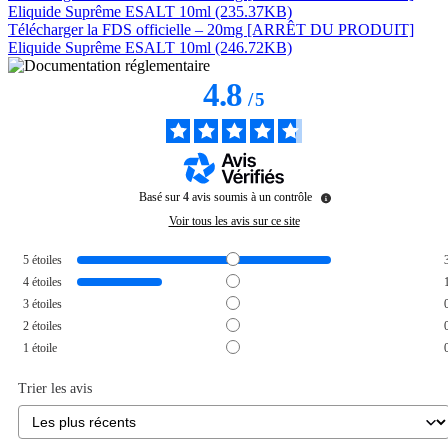
Eliquide Suprême ESALT 10ml (235.37KB)
Télécharger la FDS officielle – 20mg [ARRÊT DU PRODUIT]
Eliquide Suprême ESALT 10ml (246.72KB)
4.8
/
5
Basé sur
4
avis soumis à un contrôle
Voir tous les avis sur ce site
5
étoiles
4
étoiles
3
étoiles
2
étoiles
1
étoile
Trier les avis