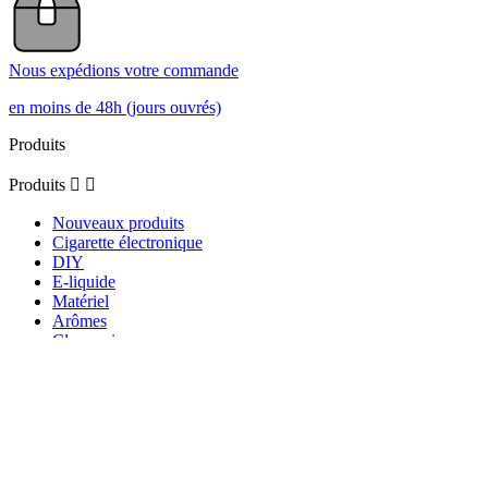
Nous expédions votre commande
en moins de 48h (jours ouvrés)
Produits
Produits


Nouveaux produits
Cigarette électronique
DIY
E-liquide
Matériel
Arômes
Clearomiseurs
Reconstructibles
Puff
Notre société
Notre société

