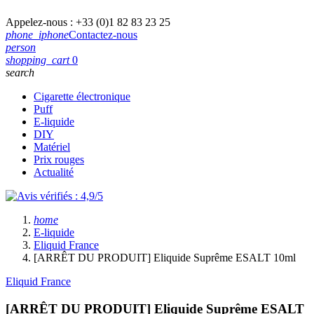
Appelez-nous :
+33 (0)1 82 83 23 25
phone_iphone
Contactez-nous
person
shopping_cart
0
search
Cigarette électronique
Puff
E-liquide
DIY
Matériel
Prix rouges
Actualité
home
E-liquide
Eliquid France
[ARRÊT DU PRODUIT] Eliquide Suprême ESALT 10ml
Eliquid France
[ARRÊT DU PRODUIT] Eliquide Suprême ESALT