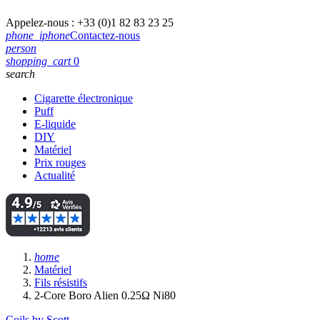
Appelez-nous :
+33 (0)1 82 83 23 25
phone_iphone
Contactez-nous
person
shopping_cart
0
search
Cigarette électronique
Puff
E-liquide
DIY
Matériel
Prix rouges
Actualité
home
Matériel
Fils résistifs
2-Core Boro Alien 0.25Ω Ni80
Coils by Scott