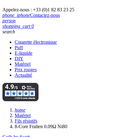
Appelez-nous :
+33 (0)1 82 83 23 25
phone_iphone
Contactez-nous
person
shopping_cart
0
search
Cigarette électronique
Puff
E-liquide
DIY
Matériel
Prix rouges
Actualité
home
Matériel
Fils résistifs
8-Core Fralien 0.09Ω Ni80
Coils by Scott