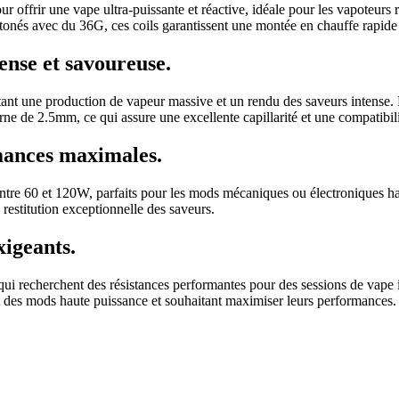
r offrir une vape ultra-puissante et réactive, idéale pour les vapoteur
tonés avec du 36G, ces coils garantissent une montée en chauffe rapide
ense et savoureuse.
ttant une production de vapeur massive et un rendu des saveurs intense.
terne de 2.5mm, ce qui assure une excellente capillarité et une compati
mances maximales.
ntre 60 et 120W, parfaits pour les mods mécaniques ou électroniques ha
e restitution exceptionnelle des saveurs.
xigeants.
qui recherchent des résistances performantes pour des sessions de vape 
sant des mods haute puissance et souhaitant maximiser leurs performances