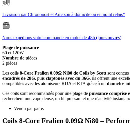
Livraison par Chronopost et Amazon à domicile ou en point relais*
Nous expédions votre commande en moins de 48h (jours ouvrés)
Plage de puissance
60 et 120W
Nombre de pièces
2 pièces
Les
coils 8-Core Fralien 0.09Ω Ni80 de Coils by Scott
sont conçus 
encadrés de 28G
, puis
claptonés avec du 36G
, ils offrent une excel
compatibles avec les atomiseurs RDA et RTA grâce à un
diamètre in
Ces coils sont recommandés pour une plage de
puissance comprise 
recherchent une vape dense, un hit puissant et une réactivité instantané
Vendu par paire.
Coils 8-Core Fralien 0.09Ω Ni80 – Perform