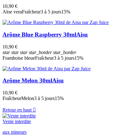
Prix
10,90 €
€
€
Aloe vera
Fraîcheur
3 à 5 jours
15%
Voir les Produits
4
Arôme Blue Raspberry 30ml
Aisu
10,90 €
star
star
star
star_border
star_border
Framboise bleue
Fraîcheur
3 à 5 jours
15%
Arôme Melon 30ml
Aisu
10,90 €
Fraîcheur
Melon
3 à 5 jours
15%
Retour en haut

Vente interdite
aux mineurs