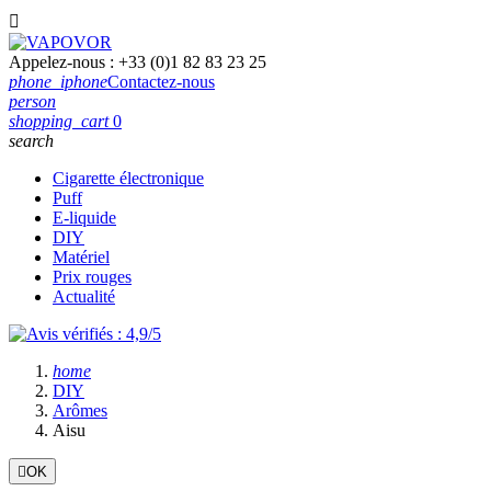

Appelez-nous :
+33 (0)1 82 83 23 25
phone_iphone
Contactez-nous
person
shopping_cart
0
search
Cigarette électronique
Puff
E-liquide
DIY
Matériel
Prix rouges
Actualité
home
DIY
Arômes
Aisu

OK
Filtres: