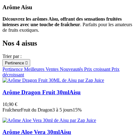
Effacer les filtres
Arôme Aisu
Classification aromatique
Découvrez les arômes Aisu, offrant des sensations fruitées
Fruité
intenses avec une touche de fraîcheur
. Parfaits pour les amateurs
Frais
de fruits exotiques.
Contenance
Nos 4 aisus
ml
ml
Origine
Trier par :
Royaume-Uni
Pertinence

Pertinence
Meilleures Ventes
Nouveautés
Prix croissant
Prix
Arôme
décroissant
Aloe vera
Fraîcheur
Arôme Dragon Fruit 30ml
Aisu
Framboise bleue
Fruit du Dragon
10,90 €
Melon
Fraîcheur
Fruit du Dragon
3 à 5 jours
15%
Fabricants
Zap Juice
Arôme Aloe Vera 30ml
Aisu