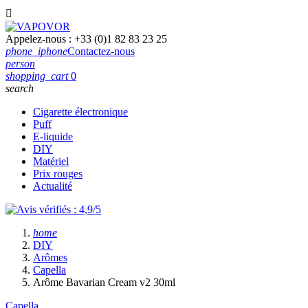

Appelez-nous :
+33 (0)1 82 83 23 25
phone_iphone
Contactez-nous
person
shopping_cart
0
search
Cigarette électronique
Puff
E-liquide
DIY
Matériel
Prix rouges
Actualité
home
DIY
Arômes
Capella
Arôme Bavarian Cream v2 30ml
Capella