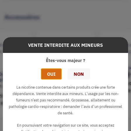
Accessoires
VENTE INTERDITE AUX MINEURS
Êtes-vous majeur ?
Base 50/50 1 Litre
Kit Access
‹
›
DIY4EVER
Maître V
OUI
NON
De Nicotine
0PG/50VG
9,90 €
8,90
N+
La nicotine contenue dans certains produits crée une forte
star
star
star
star
star
star
star
sta
dépendance. Vente interdite aux mineurs. L’usage par les non-
75 €
fumeurs n’est pas recommandé. Grossesse, allaitement ou
star
star
star_half
pathologie cardio-respiratoire : demander l’avis d’un professionnel
de santé.
En poursuivant votre navigation sur ce site, vous acceptez